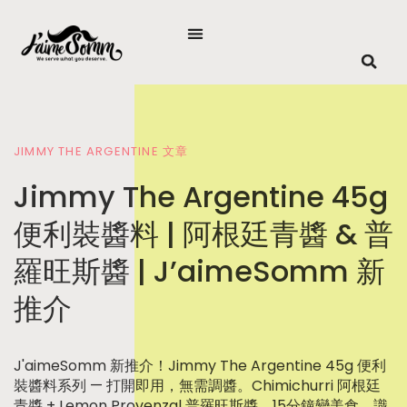
JIMMY THE ARGENTINE 文章
CASUSGRILL 文章
CASUSGRILL 文章
CASUSGRILL 文章
CASUSGRILL 文章
CASUSGRILL 文章
POPULAR
Jimmy The Argentine 45g
丹麥CasusGrill 一次性無火
屋企露台必備，CasusGrill™
CASUS 環保野餐餐具 – 唔好
懶人野餐指南 –
露營燒烤嘅便攜式工具選擇
便利裝醬料 | 阿根廷青醬 & 普
環保燒烤爐
丹麥環保燒烤爐｜5分鐘即開
再用嗰啲軟淋淋嘅紙碟啦！​
J’aimeSomm 為你準備好嘅
去露營燒烤嘅時候，選擇合適嘅便攜工具可以令你更輕鬆享
羅旺斯醬 | J’aimeSomm 新
即燒
高級戶外盛宴
受戶外燒烤樂趣！今次同大家介紹幾款適合露營使用嘅燒烤
將北歐對生活、對自然的熱愛帶到香港。丹麥CasusGrill無
想去野餐燒烤又驚餐具質素差？CASUS™ 環保野餐餐具
工具，讓你隨時隨地享受美味。
推介
火環保燒烤爐獲奬無數，設計方便精簡，但效能超卓，主打
Set 一袋搞掂四人份，採用竹與甘蔗纖維，堅韌防滲，為你
想去野餐沙灘BBQ但驚麻煩？CasusGrill™ 一次性環保燒烤
想去懶人野餐又怕麻煩？J'aimeSomm 嚴選 CASUS™ 環
方便、即時、環保。
嘅郊遊體驗升級。立即到 HKTVmall 選購。
J'AIME
NOV 4, 2024
0
爐，無須助燃劑、5分鐘即燒，純天然無化學味。無論係屋
保餐具、Jimmy The Argentine 調味醬及 Forager
J'aimeSomm 新推介！Jimmy The Argentine 45g 便利
企露台定戶外，想燒就燒，HKTVmall 現已有售！
Foods 凍乾芝士，帶你體驗零負擔嘅高級戶外食光。即刻
J'AIME
J'AIME
JUN 21, 2023
MAY 19, 2026
0
0
裝醬料系列 — 打開即用，無需調醬。Chimichurri 阿根廷
去 HKTVmall 掃貨啦！
青醬 + Lemon Provenzal 普羅旺斯醬，15分鐘變美食。識