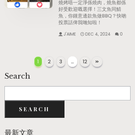
燒烤唔一定淨係燒肉，燒魚都係
好受歡迎嘅選擇！三文魚同鯖
魚，你鍾意邊款魚做BBQ？快啲
投票話俾我哋知啦！
J'AIME
DEC 4, 2024
0
1
2
3
…
12
Search
SEARCH
最新文章