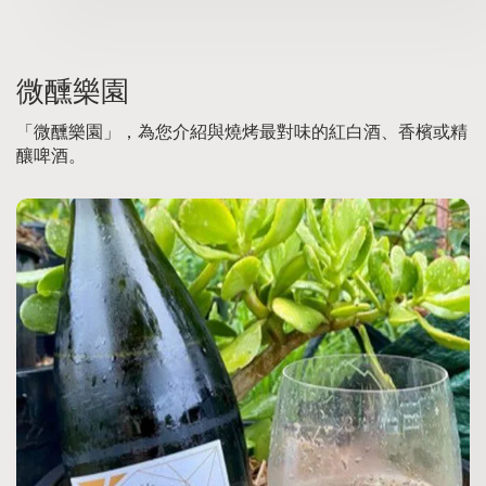
微醺樂園
「微醺樂園」，為您介紹與燒烤最對味的紅白酒、香檳或精
釀啤酒。