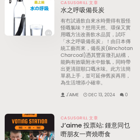
CASUSGRILL 文章
水之呼吸備長炭
有冇試過飲自來水時覺得有股怪
怪嘅氯味？想用天然、環保又實
用嘅方法改善飲水品質，試吓
「水之呼吸備長炭」！由日本傳
統工藝而來，備長炭(Binchotan
Charcoal)憑其豐富微孔結構，
能夠有效吸附水中餘氯，同時帶
出更清甜順口嘅水味。此方法簡
單易上手，並可延伸舊炭再用，
為生活增添小確幸。
J'AIME
DEC 13, 2024
0
CASUSGRILL 文章
J’aime 投票站: 鍾意同乜
嘢朋友一齊燒嘢食