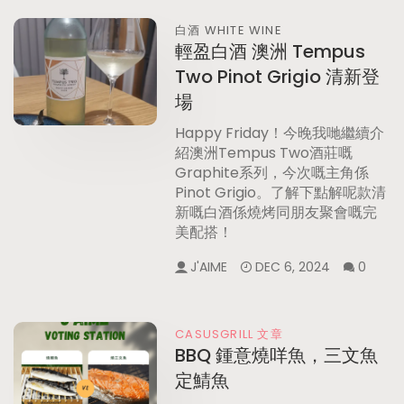
白酒 WHITE WINE
輕盈白酒 澳洲 Tempus
Two Pinot Grigio 清新登
場
Happy Friday！今晚我哋繼續介
紹澳洲Tempus Two酒莊嘅
Graphite系列，今次嘅主角係
Pinot Grigio。了解下點解呢款清
新嘅白酒係燒烤同朋友聚會嘅完
美配搭！
J'AIME
DEC 6, 2024
0
CASUSGRILL 文章
BBQ 鍾意燒咩魚，三文魚
定鯖魚