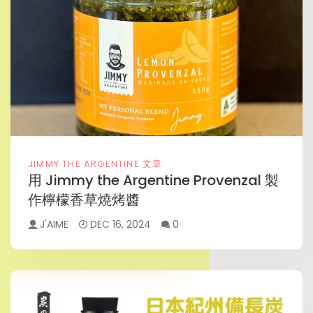
JIMMY THE ARGENTINE 文章
用 Jimmy the Argentine Provenzal 製
作檸檬香草燒烤醬
J'AIME
DEC 16, 2024
0