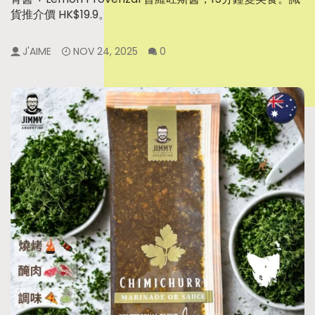
J'AIME
MAY 27, 2026
0
貨推介價 HK$19.9。
J'AIME
MAY 14, 2026
0
J'AIME
NOV 24, 2025
0