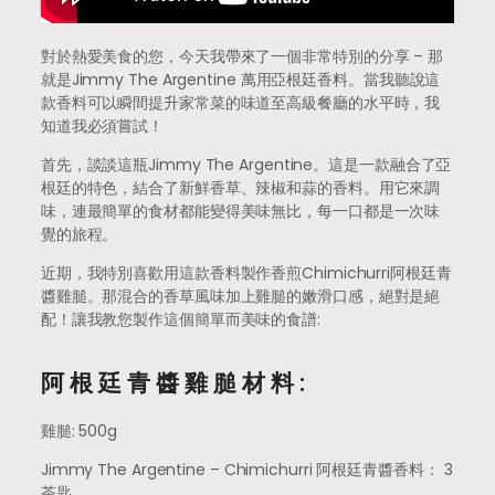
對於熱愛美食的您，今天我帶來了一個非常特別的分享 – 那
就是Jimmy The Argentine 萬用亞根廷香料。當我聽說這
款香料可以瞬間提升家常菜的味道至高級餐廳的水平時，我
知道我必須嘗試！
首先，談談這瓶Jimmy The Argentine。這是一款融合了亞
根廷的特色，結合了新鮮香草、辣椒和蒜的香料。用它來調
味，連最簡單的食材都能變得美味無比，每一口都是一次味
覺的旅程。
近期，我特別喜歡用這款香料製作香煎Chimichurri阿根廷青
醬雞膇。那混合的香草風味加上雞膇的嫩滑口感，絕對是絕
配！讓我教您製作這個簡單而美味的食譜:
阿根廷青醬雞膇材料:
雞膇: 500g
Jimmy The Argentine – Chimichurri 阿根廷青醬香料： 3
茶匙