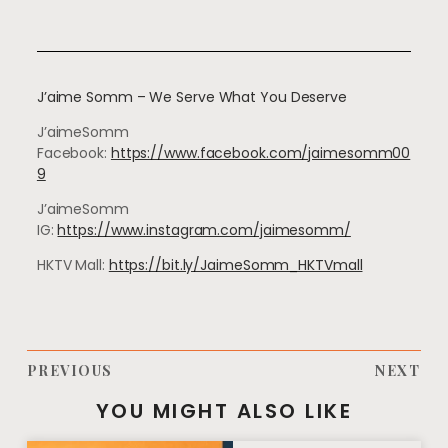
J’aime Somm – We Serve What You Deserve
J’aimeSomm
Facebook:
https://www.facebook.com/jaimesomm00
9
J’aimeSomm
IG:
https://www.instagram.com/jaimesomm/
HKTV Mall:
https://bit.ly/JaimeSomm_HKTVmall
PREVIOUS
NEXT
YOU MIGHT ALSO LIKE