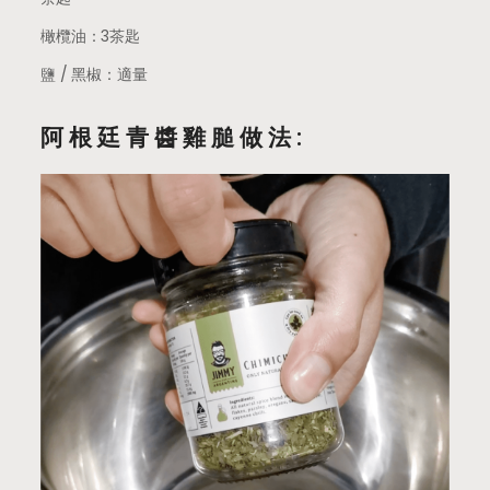
橄欖油：3茶匙
鹽 / 黑椒：適量
阿根廷青醬雞膇做法: